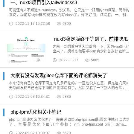
一、nuxt3项目引入tailwindcss3
可能还有人不知道tailwindcss，没关系，它只是一个好用的css框架，简单的
来说，以前写style样式现在改为写class了。好不好用，试试看。一、创建
nuxt3项目&nbsp;关于nuxt3项目的创建，上个文章已经写过了：nuxt3稳定
2022-11-17 15:22:58
6309
版终于等到了，前排吃
nuxt3稳定版终于等到了，前排吃瓜
之前一直想着把博客给重构一下，因为vue3已经
出来了，想着既然要重构那肯定还首选比较新的
技术栈，像个人博客这种网站还是比较靠SEO
2022-11-17
5885
的，所以与vue3对应的nuxt3无疑是最好的选
择，但是迟迟等不到nuxt3的正式版本，之前一
直是RC版本（预发
大家有没有发现gitee仓库下面的评论都消失了
本来记得自己的仓库下面是有几条评论的，一直也没太在意，但是这几天却
无意间发现自己仓库下面的评论都没有了，然后又看了一下别人的仓库，发
现，也消失了！！！真是大无语啊。百度了一下发现也没有找到gitee关闭仓
2022-11-08 16:34:31
5886
库评论的消息，有的只
php-fpm优化相关小笔记
php-fpm应该怎么优化呢？一般来说调整php-fpm.conf配置文件就可以达到
了，主要是优化下面几个参数：vim php-fpm.conf pm = dynamic
pm.max_children&nbsp; &nbsp; &nbsp; &nbsp; &nbsp; &nbsp; &nbsp;
2022-09-02 10:09:07
5570