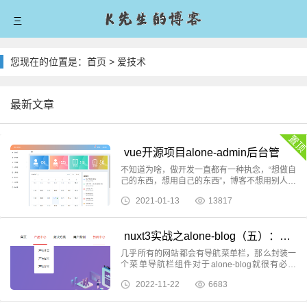
三
首页
您现在的位置是：
首页
>
爱技术
爱技术
最新文章
爱分享
爱生活
vue开源项目alone-admin后台管理
系统要上线啦
不知道为啥，做开发一直都有一种执念，“想做自
爱拼搏
己的东西，想用自己的东西”，博客不想用别人的
模板或者程序，于是前端自己设计后端自己码代
2021-01-13
13817
码，影视网站虽然别人的源码模板很精美，但自
留言板
己还是选择一行一行的码出了自己vip视频网站。
当然自
nuxt3实战之alone-blog（五）：封
关于我
装响应式菜单导航栏组件
几乎所有的网站都会有导航菜单栏，那么封装一
个菜单导航栏组件对于alone-blog就很有必要
的，后续用alone-blog开发其他企业官网或个人
2022-11-22
6683
博客时，就能嘎嘎直接上了，考虑到现在很多需
求都是PC端+移动端，那么就搞个响应式的吧。