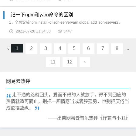
&nbsp;#php-fpm可创建的最大的
记一下npm和yarn命令的区别
1、全局安装npm install -g json-serveryarn global add json-server2、
2022-07-26 11:34:30
5447
‹
1
2
3
4
5
6
7
8
...
11
12
›
网易云热评
走不通的路就回头，爱而不得的人就放手，得不到回应的
热情就适可而止，别把一厢情愿当成满腔孤勇，也别把厌倦当
成欲擒故纵。
——出自网易云音乐热评《作家与小丑》