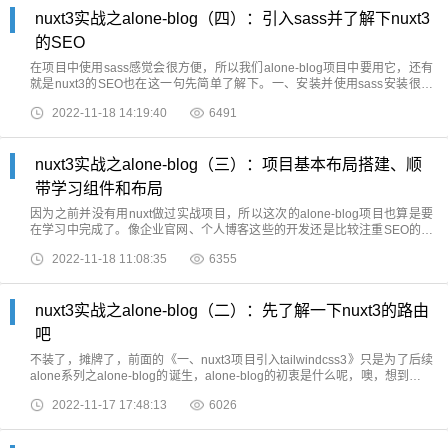
还有就是这次
nuxt3实战之alone-blog（四）：引入sass并了解下nuxt3
的SEO
在项目中使用sass感觉会很方便，所以我们alone-blog项目中要用它，还有
就是nuxt3的SEO也在这一句先简单了解下。一、安装并使用sass安装很简
单：pnpm add -D sass安装完成之后，先分别创建
2022-11-18 14:19:40
6491
assets/style/variable.scss和assets/style/base.
nuxt3实战之alone-blog（三）：项目基本布局搭建、顺
带学习组件和布局
因为之前并没有用nuxt做过实战项目，所以这次的alone-blog项目也算是要
在学习中完成了。像企业官网、个人博客这些的开发还是比较注重SEO的，
所以alone-blog也会把SEO放在首位。像企业官网、个人博客这类的网站布
2022-11-18 11:08:35
6355
局还算是比较统一的，顶部
nuxt3实战之alone-blog（二）：先了解一下nuxt3的路由
吧
不装了，摊牌了，前面的《一、nuxt3项目引入tailwindcss3》只是为了后续
alone系列之alone-blog的诞生，alone-blog的初衷是什么呢，噢，想到了，
就是让小伙伴们快速搭建出高质量的个人博客网站、门户网站、企业官网这
2022-11-17 17:48:13
6026
类的网站，当然，一切