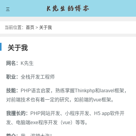
三
首页
当前位置：
首页
>
关于我
爱技术
关于我
爱分享
网名：
K先生
爱生活
职业：
全栈开发工程师
爱拼搏
技能：
PHP语言启蒙，熟练掌握Thinkphp和laravel框架，
留言板
对前端技术也有着一定的研究，如前端的vue框架。
关于我
我擅长的：
PHP网站开发、小程序开发、H5 app软件开
发、电脑端exe程序开发（vue）等等。