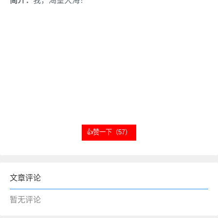
简介：
我，渴望大海！
👍赞一下（57）
文章评论
暂无评论