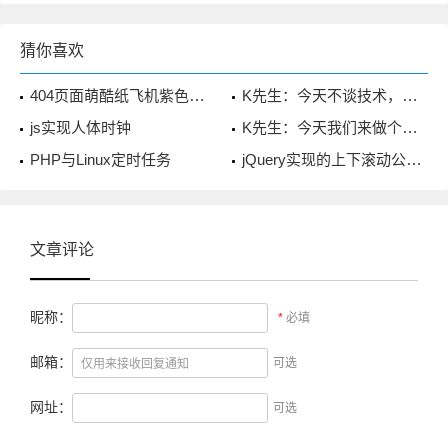
猜你喜欢
404页面萌酷纸飞机紫色星空背景
K先生：今天不谈技术，来聊聊心情
js实现人体时钟
K先生：今天我们来做个约定吧
PHP与Linux定时任务
jQuery实现的上下滚动公告栏
文章评论
昵称：
*
必填
邮箱：
可选
网址：
可选