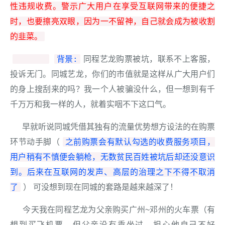
性违规收费。警示广大用户在享受互联网带来的便捷之
时，也要擦亮双眼，因为一不留神，自己就会成为被收割
的韭菜。
背景:
同程艺龙购票被坑，联系不上客服，
投诉无门。同城艺龙，你们的市值就是这样从广大用户们
的身上搜刮来的吗？我一个人被骗没什么，但一想到有千
千万万和我一样的人，就着实咽不下这口气。
早就听说同城凭借其独有的流量优势想方设法的在购票
之前购票会有默认勾选的收费服务项目，
环节动手脚（
用户稍有不慎便会躺枪，无数贫民百姓被坑后却还没意识
到。后来在互联网的发声、高层的治理之下不得不取消
了
） 可没想到现在同城的套路是越来越深了！
今天我在同程艺龙为父亲购买广州~邓州的火车票（有
想到买飞机票，但父亲没有乘坐过，担心他自己不好