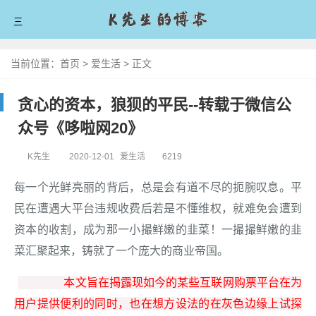
三
首页
当前位置：
首页
>
爱生活
>
正文
爱技术
贪心的资本，狼狈的平民--转载于微信公
爱分享
众号《哆啦网20》
爱生活
K先生
2020-12-01
爱生活
6219
爱拼搏
每一个光鲜亮丽的背后，总是会有道不尽的扼腕叹息。平
民在遭遇大平台违规收费后若是不懂维权，就难免会遭到
留言板
资本的收割，成为那一小撮鲜嫩的韭菜！一撮撮鲜嫩的韭
关于我
菜汇聚起来，铸就了一个庞大的商业帝国。
本文旨在揭露现如今的某些互联网购票平台在为
用户提供便利的同时，也在想方设法的在灰色边缘上试探