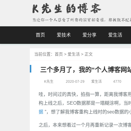
首页
爱技术
爱分享
爱生活
当前位置：
首页
>
爱生活
>
正文
三个多月了，我的“个人博客网站
K先生
2020-07-29
爱生活
4770
哇，时间过的真快，掐指一算，距离我博客用L
构上线之后，SEO数据那是一塌糊涂啊，当
据
”，想了解我博客重构上线时的seo数据
之后，本来想着过一个月再重新记录一次博客