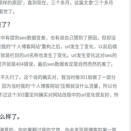
那样的原因”，直到现在，三个多月，这篇文章“三个多月
面世了。
差了？
文中有提到seo数据变差，也有说自己猜到了原因，但却没
的“个人博客网站”重构之后，url发生了变化，以前后缀
就是栏目的url名称也发生了变化。url发生变化这对seo的
打开就是404错误，最后seo数据肯定是自然而然的差了。
定向不久行了。这个说的确实对，我当时做301就做了一部分
。因为当时我的“个人博客网站”压根就没什么流量，所以也
不过这个303重定向确实对网站改版中的url变化很友好，所
怎么样了。
挺满意的。你如果翻过我的文章，你会发现我博客的第一篇