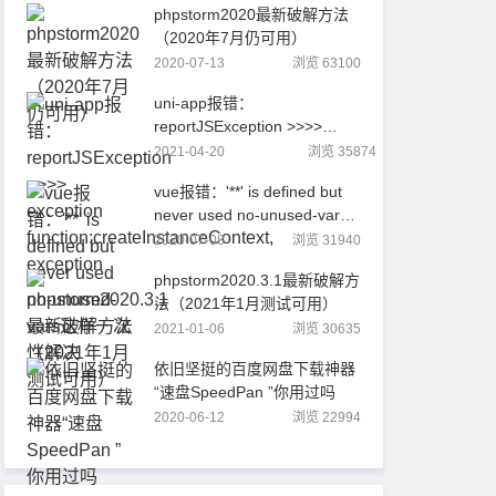
phpstorm2020最新破解方法
（2020年7月仍可用）
2020-07-13
浏览 63100
uni-app报错：
reportJSException >>>>
exception
2021-04-20
浏览 35874
function:createInstanceContext,
vue报错：'**' is defined but
exception
never used no-unused-vars
这样一次性解决
2020-07-08
浏览 31940
phpstorm2020.3.1最新破解方
法（2021年1月测试可用）
2021-01-06
浏览 30635
依旧坚挺的百度网盘下载神器
“速盘SpeedPan ”你用过吗
2020-06-12
浏览 22994