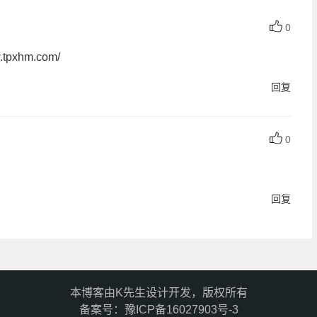
0
pxhm.com/
回复
0
回复
本博客由K先生设计开发，版权所有
备案号：
豫ICP备16027903号-3