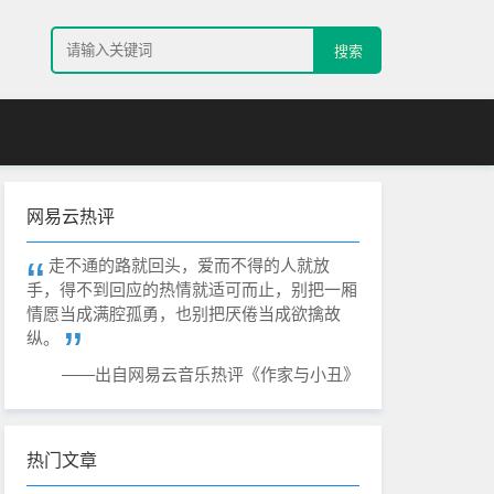
搜索
网易云热评
走不通的路就回头，爱而不得的人就放
手，得不到回应的热情就适可而止，别把一厢
情愿当成满腔孤勇，也别把厌倦当成欲擒故
纵。
——出自网易云音乐热评《作家与小丑》
热门文章