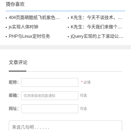
猜你喜欢
404页面萌酷纸飞机紫色星空背景
K先生：今天不谈技术，来聊聊心情
js实现人体时钟
K先生：今天我们来做个约定吧
PHP与Linux定时任务
jQuery实现的上下滚动公告栏
文章评论
昵称：
*
必填
邮箱：
可选
网址：
可选