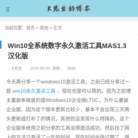
三
首页
当前位置：
首页
>
其他
>
正文
爱技术
Win10全系统数字永久激活工具MAS1.3
爱分享
汉化版
爱生活
K先生
2020-05-04
其他
9886
爱拼搏
今天再分享一个windows10激活工具，之前已经分享过一
款
win10永久激活工具
，现在也是可以用的。因为之前博
留言板
主重装系统装的是Windows10企业版LTSC，为什么要装
关于我
企业版，因为这个版本更新比较少，基本不会出现三天两
头更新或打补丁的情况，其他的没发现什么特殊的，这个
企业版系统用之前分享的工具没用激活成功，然后找了网
上的方法只激活了一年的时间，现在时间也快过期了，想