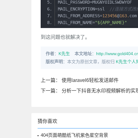
MAIL_ENCRYPTION=ssl  
//连接方式改成
MAIL_FROM_ADDRESS=
123456
@
163.
MAIL_FROM_NAME=
"${APP_NAME}"
到这问题也就解决了。
作者
：
K先生
本文地址
：
http://www.gold404.cn
版权声明
：本文为原创文章，版权归
K先生个人
上一篇：
使用laravel6轻松发送邮件
下一篇：
分析一下抖音无水印视频解析的实
猜你喜欢
404页面萌酷纸飞机紫色星空背景