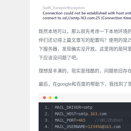
既然本地可以，那么就先考虑一下本地环境
伴们还记得上篇文章写的配置吗？使用的是2
下服务器，发现确实没开放。这里用的是阿里
下应该没问题了吧。
理想是丰满的，现实是残酷的，问题依旧存
最后，在google和百度的帮助下，我找到了答
MAIL_HOST=smtp
.163
MAIL_PORT=
465
//端口改成465
MAIL_USERNAME=
123456
@
163.