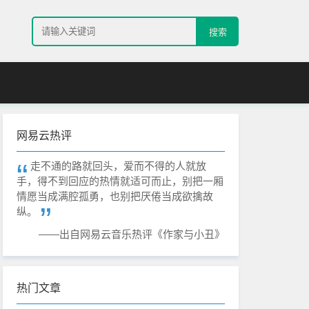
搜索
网易云热评
走不通的路就回头，爱而不得的人就放
手，得不到回应的热情就适可而止，别把一厢
情愿当成满腔孤勇，也别把厌倦当成欲擒故
纵。
——出自网易云音乐热评《作家与小丑》
热门文章