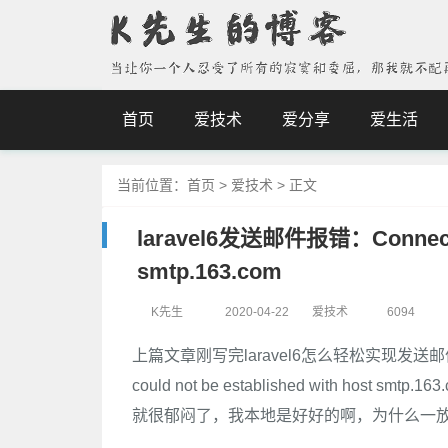
首页
爱技术
爱分享
爱生活
当前位置：
首页
>
爱技术
>
正文
laravel6发送邮件报错：Connection 
smtp.163.com
K先生
2020-04-22
爱技术
6094
上篇文章刚写完laravel6怎么轻松实现发送
could not be established with h
就很郁闷了，我本地是好好的啊，为什么一放