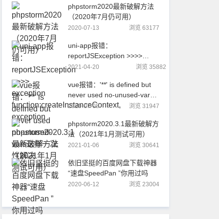
phpstorm2020最新破解方法
（2020年7月仍可用）
2020-07-13
浏览 63177
uni-app报错：
reportJSException >>>>
exception
2021-04-20
浏览 35882
function:createInstanceContext,
vue报错：'**' is defined but
exception
never used no-unused-vars
这样一次性解决
2020-07-08
浏览 31947
phpstorm2020.3.1最新破解方
法（2021年1月测试可用）
2021-01-06
浏览 30641
依旧坚挺的百度网盘下载神器
“速盘SpeedPan ”你用过吗
2020-06-12
浏览 23004