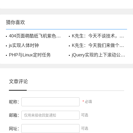
猜你喜欢
404页面萌酷纸飞机紫色星空背景
K先生：今天不谈技术，来聊聊心情
js实现人体时钟
K先生：今天我们来做个约定吧
PHP与Linux定时任务
jQuery实现的上下滚动公告栏
文章评论
昵称：
*
必填
邮箱：
可选
网址：
可选