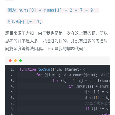
因为 nums[0] + nums[1] = 2 + 7 = 9
所以返回 [0, 1]
题目来源于力扣，由于我也是第一次在这上面答题，所以
思考的并不是太多，以通过为目的，并没有过多的考虑时
间复杂度等算法因素。下面是我的解题代码：
function
twoSum
($num, $target)
for
 ($i = 
0
for
 ($j = 
1
if
				$res[
0
				$res[
1
//加个判断是为了
if
return