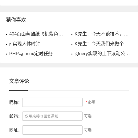
猜你喜欢
404页面萌酷纸飞机紫色星空背景
K先生：今天不谈技术，来聊聊心情
js实现人体时钟
K先生：今天我们来做个约定吧
PHP与Linux定时任务
jQuery实现的上下滚动公告栏
文章评论
昵称：
*
必填
邮箱：
可选
网址：
可选