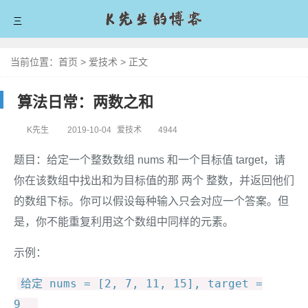
三
首页
当前位置：
首页
>
爱技术
>
正文
爱技术
算法日常：两数之和
爱分享
K先生
2019-10-04
爱技术
4944
爱生活
题目：给定一个整数数组 nums 和一个目标值 target，请
爱拼搏
你在该数组中找出和为目标值的那 两个 整数，并返回他们
的数组下标。你可以假设每种输入只会对应一个答案。但
留言板
是，你不能重复利用这个数组中同样的元素。
关于我
示例：
给定 nums = [2, 7, 11, 15], target =
9