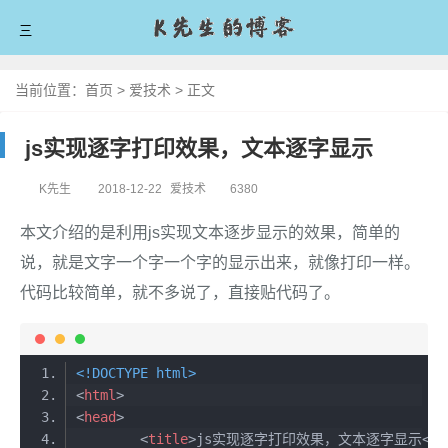
三
首页
当前位置：
首页
>
爱技术
>
正文
爱技术
js实现逐字打印效果，文本逐字显示
爱分享
K先生
2018-12-22
爱技术
6380
爱生活
本文介绍的是利用js实现文本逐步显示的效果，简单的
爱拼搏
说，就是文字一个字一个字的显示出来，就像打印一样。
代码比较简单，就不多说了，直接贴代码了。
留言板
关于我
<!DOCTYPE 
html
>
<
html
>
<
head
>
<
title
>
js实现逐字打印效果，文本逐字显示
</
t