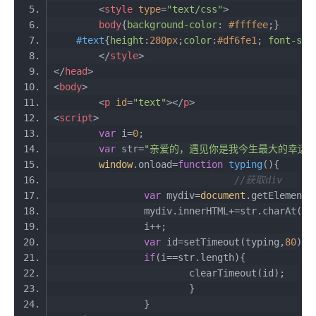
<
style
type
=
"text/css"
>
body
{
background-color
: 
#ffffee
#text
{
height
:
280px
;
color
:
#df6fe1
; 
font-siz
</
style
>
</
head
>
<
body
>
<
p
id
=
"text"
>
</
p
>
<
script
>
var
 i=
0
var
 str=
"亲爱的，遇见你是我今生最大的幸运，
window
.onload=
function
typing
(
)
//获取div
var
 mydiv=
document
.getElementB
var
 id=setTimeout(typing,
80
if