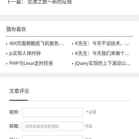
下一篇：
北漂之旅～新的征程
猜你喜欢
404页面萌酷纸飞机紫色星空背景
K先生：今天不谈技术，来聊聊心情
js实现人体时钟
K先生：今天我们来做个约定吧
PHP与Linux定时任务
jQuery实现的上下滚动公告栏
文章评论
昵称：
*
必填
邮箱：
可选